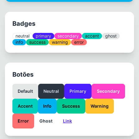
Badges
neutral
primary
secondary
accent
ghost
info
success
warning
error
Botões
Default
Neutral
Primary
Secondary
Accent
Info
Success
Warning
Error
Ghost
Link