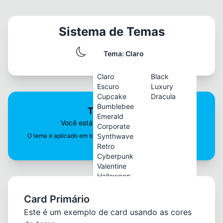
Sistema de Temas
Tema:
Claro
Claro
Black
Escuro
Luxury
Cupcake
Dracula
Bumblebee
Tema Atual
Emerald
Você está usando o tema:
light
Corporate
O tema é aplicado em toda a aplicação, incluindo o elemento
Synthwave
<html>
Retro
Cyberpunk
Valentine
Halloween
Garden
Forest
Card Primário
Aqua
Este é um exemplo de card usando as cores
Lo-Fi