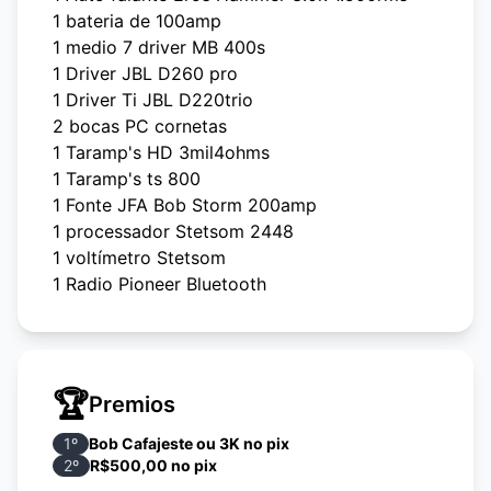
1 bateria de 100amp
1 medio 7 driver MB 400s
1 Driver JBL D260 pro
1 Driver Ti JBL D220trio
2 bocas PC cornetas
1 Taramp's HD 3mil4ohms
1 Taramp's ts 800
1 Fonte JFA Bob Storm 200amp
1 processador Stetsom 2448
1 voltímetro Stetsom
1 Radio Pioneer Bluetooth
1 controle jfa Red line
1Kit strobo ajk RGB 4 faróis
Montagem com contra-frente e fórmica
(lateral em vidro temperado)
🏆
Premios
Cabos RCA Blindados
Conector de solda para bateria auxiliar
1
º
Bob Cafajeste ou 3K no pix
2
º
R$500,00 no pix