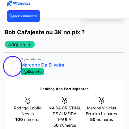
POR APENAS
R$ 0,99
🔥
Meus numeros
❮
❯
Bob Cafajeste ou 3K no pix ?
Adquira ja!
Organizado por:
Marcone Da Silveira
Suporte
Ranking dos Participantes
🥇
🥈
🥉
Rodrigo Lobão
NAIRA CRISTINA
Marcos Vinicius
Neves
DE ALMEIDA
Ferreira Linhares
100
números
PAULA
50
números
50
números