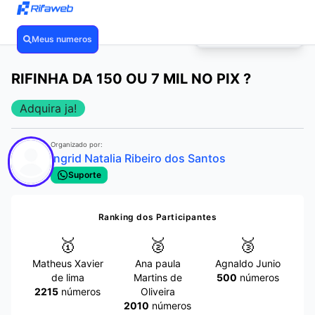
POR APENAS
R$ 0,35
🔥
Meus numeros
❮
❯
RIFINHA DA 150 OU 7 MIL NO PIX ?
Adquira ja!
Organizado por:
Ingrid Natalia Ribeiro dos Santos
Suporte
Ranking dos Participantes
🥇
🥈
🥉
Matheus Xavier
Ana paula
Agnaldo Junio
de lima
Martins de
500
números
2215
números
Oliveira
2010
números