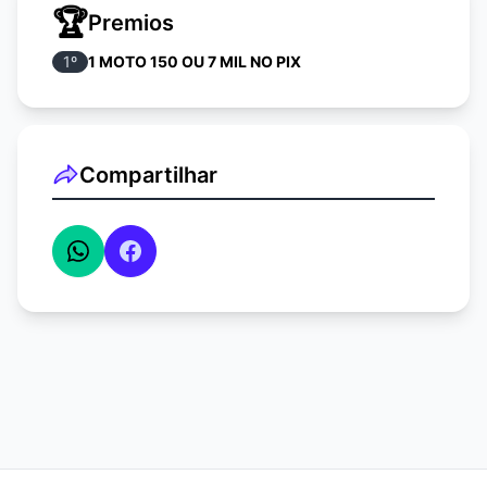
🏆
Premios
1
º
1 MOTO 150 OU 7 MIL NO PIX
Compartilhar