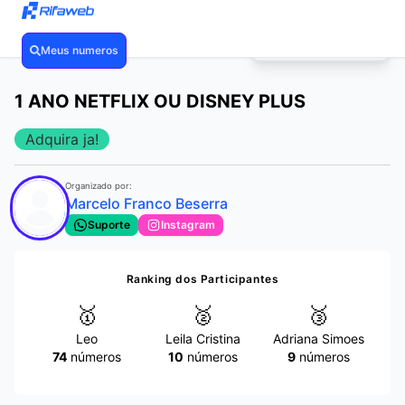
POR APENAS
R$ 5,00
🔥
Meus numeros
❮
❯
1 ANO NETFLIX OU DISNEY PLUS
Adquira ja!
Organizado por:
Marcelo Franco Beserra
Suporte
Instagram
Ranking dos Participantes
🥇
🥈
🥉
Leo
Leila Cristina
Adriana Simoes
74
números
10
números
9
números