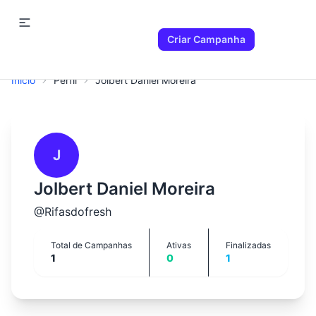
Criar Campanha
Início
Perfil
Jolbert Daniel Moreira
J
Jolbert Daniel Moreira
@
Rifasdofresh
Total de Campanhas
Ativas
Finalizadas
1
0
1